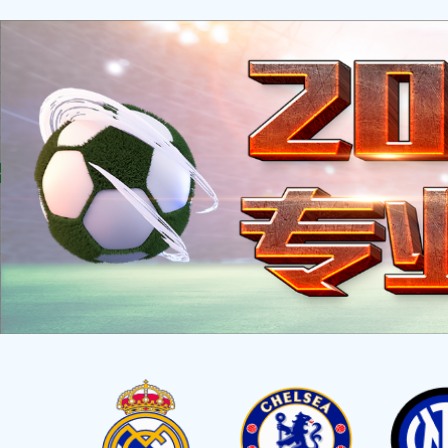
开云网页版在线登
欢迎访问
开云网页版在线登入
，提供
日同步更新千场