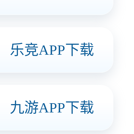
，面对早田希娜还
赛女单半决赛中，孙颖莎以4-3险胜日本...