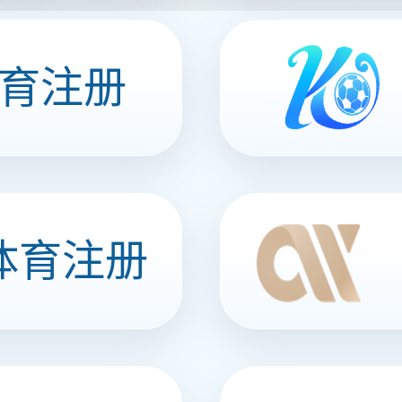
，是她近期必须解决的课题。
“克星”到“强敌”
来进步神速。她不仅反手技术扎实，正手进攻也更具侵略性，更
全胜，但每场比赛的比分都越来越接近。例如在2023年德班世乒
术核心在于限制孙颖莎的正手，她通过发球和接发球环节的落点
去她面对孙颖莎时往往急于求成，导致失误频发；但现在她更擅
进攻无法恢复巅峰状态，早田希娜完全有可能在未来的比赛中打
或加强前三板的控制，而不是一味依赖硬实力压制。
破的双重考验
当前她面临的主要挑战，但并不意味着她无法应对早田希娜的冲
下来的训练中强化正手进攻的稳定性，尤其是在高强度对抗下的