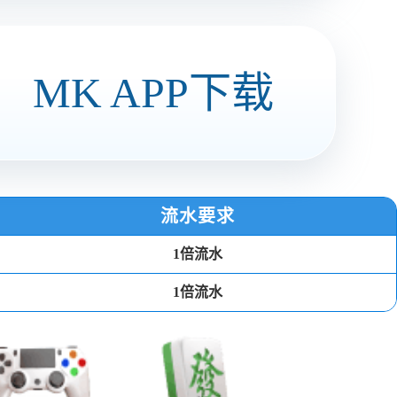
8篮板10.2助攻
佛掘金队以绝对的实力稳居西部榜首，而...
首，老将经验如何
集的赛程与高强度对抗中，一份亮眼的数...