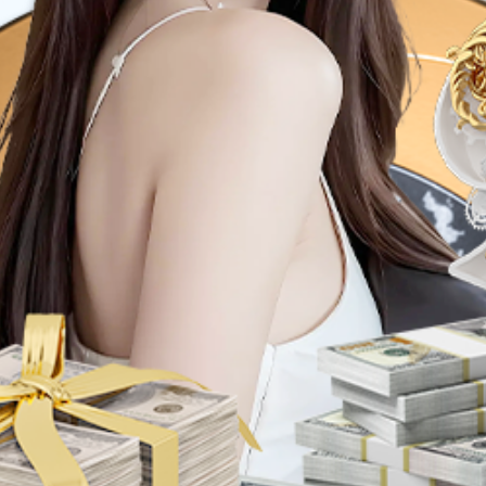
核心，孙颖莎凭借全面的技术和强大的心理素质长期占据世界第
担忧：在即将到来的巴黎奥运会上，面对越来越熟悉自己打法的