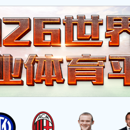
App下载
公司介绍
体育头条
入
APP与网页版入口｜畅享全球
全面覆盖足球、篮球、电竞等项目的赛事资讯与数据
比赛，聚焦热门体育内容， 助您轻松获取赛事动态
手机App
网页版