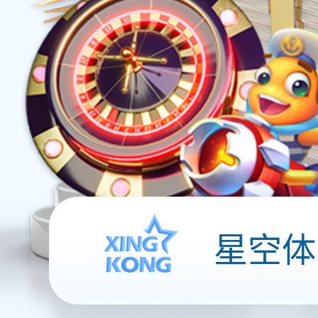
正手进攻效率下滑：数
从近期比赛的技术统计来看，孙颖莎的正
68%，远低于过去巅峰期的80%以上。
颖莎的习惯落点；二是孙颖莎在比赛中尝
器，她曾凭借快速的衔接和大力拉球压制
间。
从技术细节看，孙颖莎的正手进攻下滑还
正手发力往往略显仓促，导致击球质量下