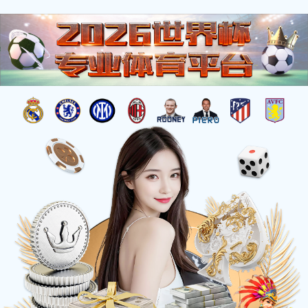
注册入口
开云网页版在线登入
APP与网
页版入口｜畅享全球体育赛事
与数据服务
欢迎访问
开云网页版在线登入
，提供全面覆盖
足球、篮球、电竞等项目的赛事资讯与数据内
容， 支持
APP下载
与
网页使用
，每日同步更新
千场比赛，聚焦热门体育内容， 助您轻松获取
赛事动态，掌握比赛节奏。