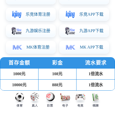
在英超转会市场再度风起云涌之际，布莱顿俱乐部为
阵中后卫范黑克标出了高达7000万英镑的高昂身价。
这名荷兰国脚本赛季在海鸥军团表现抢眼，吸引了多
家豪门关注，而北伦敦劲旅热刺据信已准备再次出手
求购，试图在夏季窗口补强后防核心。布莱顿方面则
静待热刺的二次报价，这场转会博弈正悄然升温。